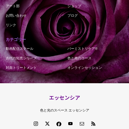
アート部
ショップ
お問い合わせ
ブログ
リンク
カテゴリー
動画配信スクール
パーミストリケア®︎
古代の知恵シリーズ
色と光のコース
対面トリートメント
オンラインセッション
エッセンシア
色と光のスペース エッセンシア