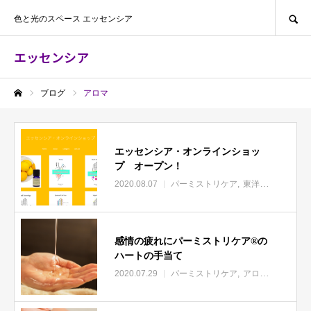
SEARCH
色と光のスペース エッセンシア
エッセンシア
ブログ
アロマ
ホーム
エッセンシア・オンラインショッ
プ オープン！
2020.08.07
パーミストリケア
東洋医学
アロマ
感情の疲れにパーミストリケア®︎の
ハートの手当て
2020.07.29
パーミストリケア
アロマ