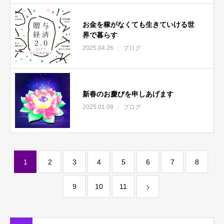
お金を稼がなくても生きていける世
界で暮らす
2025.04.26
ブログ
新春のお慶びを申しあげます
2025.01.08
ブログ
1
2
3
4
5
6
7
8
9
10
11