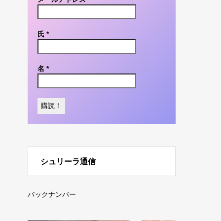
氏
*
名
*
シュリーラ通信
バックナンバー