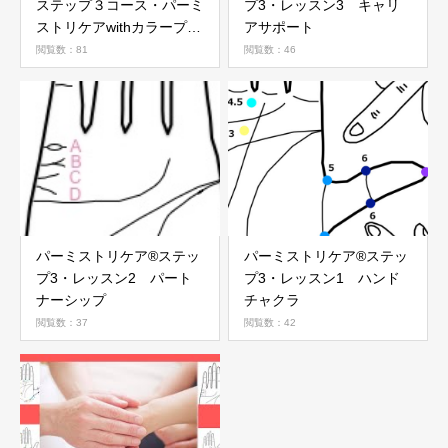
ステップ３コース・パーミ
プ3・レッスン3 キャリ
ストリケアwithカラープロ
アサポート
ダクツ
閲覧数：81
閲覧数：46
パーミストリケア®︎ステッ
パーミストリケア®︎ステッ
プ3・レッスン2 パート
プ3・レッスン1 ハンド
ナーシップ
チャクラ
閲覧数：37
閲覧数：42