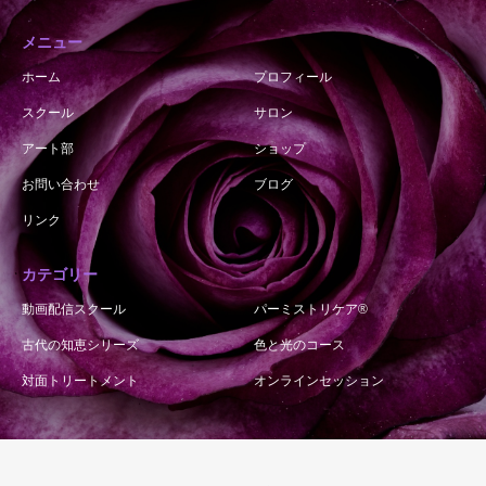
メニュー
ホーム
プロフィール
スクール
サロン
アート部
ショップ
お問い合わせ
ブログ
リンク
カテゴリー
動画配信スクール
パーミストリケア®︎
古代の知恵シリーズ
色と光のコース
対面トリートメント
オンラインセッション