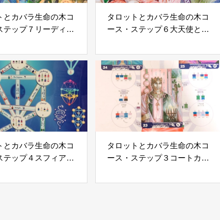
トとカバラ生命の木コ
タロットとカバラ生命の木コ
ステップ７リーディン
ース・ステップ６大天使と生
ッド・実習
命の木
トとカバラ生命の木コ
タロットとカバラ生命の木コ
ステップ４スフィアと
ース・ステップ３コートカー
４つの世界(1)
ド