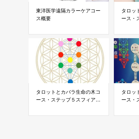
東洋医学遠隔カラーケアコー
タロッ
ス概要
ース・
グメソ
タロットとカバラ生命の木コ
タロッ
ース・ステップ５スフィアと
ース・
タロット４つの世界(2)
タロット