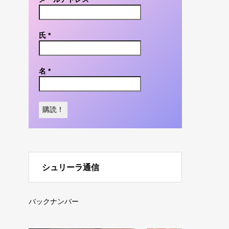
氏
*
名
*
シュリーラ通信
バックナンバー