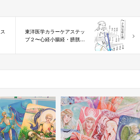
ース
東洋医学カラーケアステッ
プ２〜心経小腸経・膀胱経
腎経