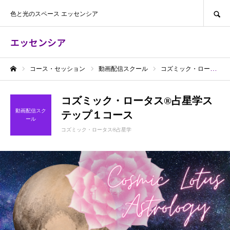
SEARCH
色と光のスペース エッセンシア
エッセンシア
コース・セッション
動画配信スクール
コズミック・ロータス®︎占星学
ホーム
コズミック・ロータス®︎占星学ス
動画配信スク
テップ１コース
ール
コズミック・ロータス®︎占星学