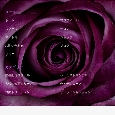
メニュー
ホーム
プロフィール
スクール
サロン
アート部
ショップ
お問い合わせ
ブログ
リンク
カテゴリー
動画配信スクール
パーミストリケア®︎
古代の知恵シリーズ
色と光のコース
対面トリートメント
オンラインセッション